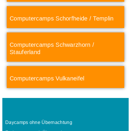
Computercamps Schorfheide / Templin
Computercamps Schwarzhorn /
Stauferland
Computercamps Vulkaneifel
Daycamps ohne Übernachtung